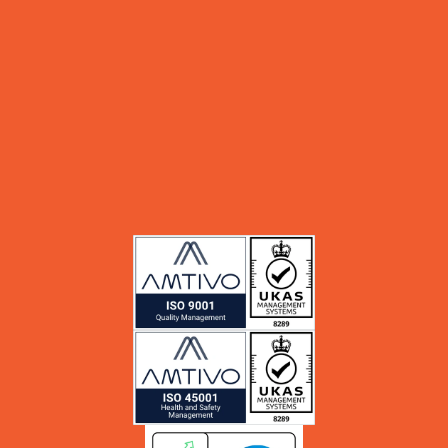
Support
+62 811 879 246
support@msinfokom.com
Partners
Services
Blog
About Us
Career
Whistle Blowing System (WBS)