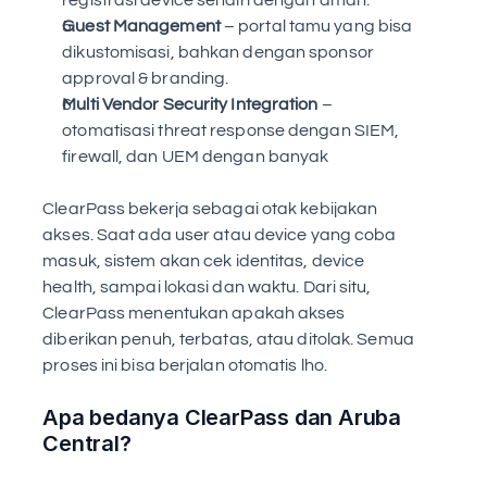
registrasi device sendiri dengan aman. 
Guest Management
 – portal tamu yang bisa 
dikustomisasi, bahkan dengan sponsor 
approval & branding.
Multi Vendor Security Integration
 – 
otomatisasi threat response dengan SIEM, 
firewall, dan UEM dengan banyak
ClearPass bekerja sebagai otak kebijakan 
akses. Saat ada user atau device yang coba 
masuk, sistem akan cek identitas, device 
health, sampai lokasi dan waktu. Dari situ, 
ClearPass menentukan apakah akses 
diberikan penuh, terbatas, atau ditolak. Semua 
proses ini bisa berjalan otomatis lho.
Apa bedanya ClearPass dan Aruba 
Central?