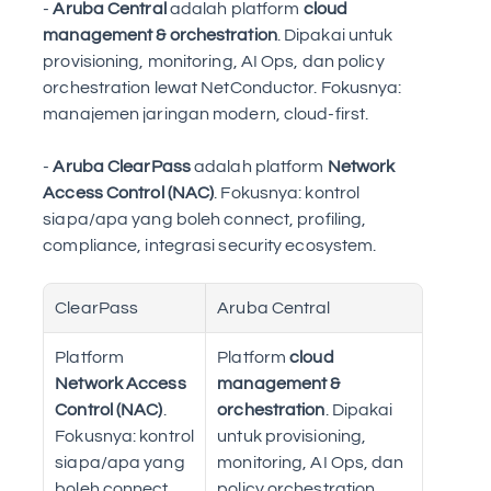
- 
Aruba Central
 adalah platform 
cloud 
management & orchestration
. Dipakai untuk 
provisioning, monitoring, AI Ops, dan policy 
orchestration lewat NetConductor. Fokusnya: 
manajemen jaringan modern, cloud-first. 
- 
Aruba ClearPass
 adalah platform 
Network 
Access Control (NAC)
. Fokusnya: kontrol 
siapa/apa yang boleh connect, profiling, 
compliance, integrasi security ecosystem. 
ClearPass
Aruba Central
Platform 
Platform 
cloud 
Network Access 
management & 
Control (NAC)
. 
orchestration
. Dipakai 
Fokusnya: kontrol 
untuk provisioning, 
siapa/apa yang 
monitoring, AI Ops, dan 
boleh connect, 
policy orchestration 