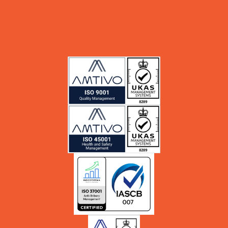
Services
Blog
About Us
Career
Whistle Blowing System (WBS)